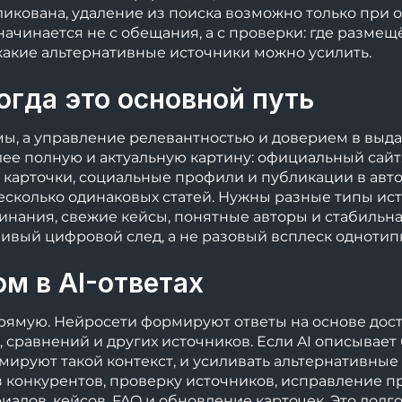
ликована, удаление из поиска возможно только при 
чинается не с обещания, а с проверки: где размещё
какие альтернативные источники можно усилить.
огда это основной путь
, а управление релевантностью и доверием в выдаче
лее полную и актуальную картину: официальный сайт,
 карточки, социальные профили и публикации в авт
есколько одинаковых статей. Нужны разные типы ис
нания, свежие кейсы, понятные авторы и стабильна
ивый цифровой след, а не разовый всплеск однотипн
ом в AI-ответах
апрямую. Нейросети формируют ответы на основе дос
, сравнений и других источников. Если AI описывает
мируют такой контекст, и усиливать альтернативные
из конкурентов, проверку источников, исправление 
алов, кейсов, FAQ и обновление карточек. Это долго