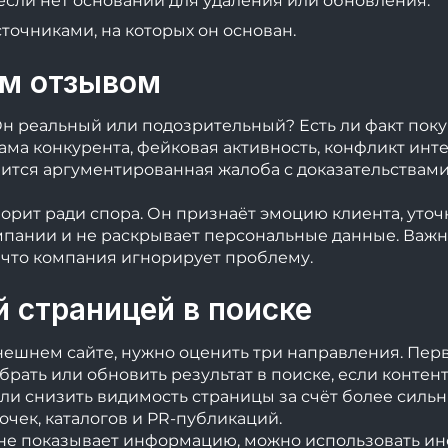
если нет оснований для удаления или обновления.
сточниками, на которых он основан.
ым отзывом
н реальный или подозрительный? Есть ли факт поку
ма конкурента, фейковая активность, конфликт инт
вится аргументированная жалоба с доказательствам
орит ради спора. Он признаёт эмоцию клиента, уточн
мпании и не раскрывает персональные данные. Важн
 что компания игнорирует проблему.
й страницей в поиске
внешнем сайте, нужно оценить три направления. Пер
брать или обновить результат в поиске, если контент
ли снизить видимость страницы за счёт более сильн
точек, каталогов и PR-публикаций.
же не показывает информацию, можно использовать 