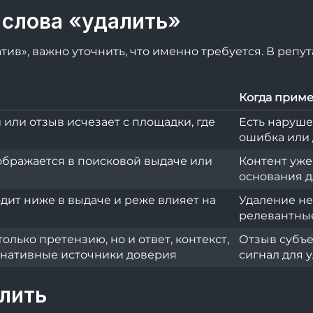
 слова «удалить»
атив», важно уточнить, что именно требуется. В реп
Когда прим
или отзыв исчезает с площадки, где
Есть наруше
ошибка или 
ображается в поисковой выдаче или
Контент уже
основания д
одит ниже в выдаче и реже влияет на
Удаление не
релевантны
олько претензию, но и ответ, контекст,
Отзыв субъе
ернативные источники доверия
сигнал для 
лить