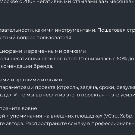
Москве с 200+ негативными отзывами за 6 месяцев»
овательности, какими инструментами. Пошаговая ст
ретный вопрос пользователя.
с цифрами и временными рамками
 «доля негативных отзывов в топ-10 снизилась с 60% до
рекомендации бренда.
ками и краткими итогами
раметрами проекта (отрасль, задача, сроки, результа
раздел «Что мы вынесли из этого проекта» — это усил
страните вовне
 + упоминания на внешних площадках (VC.ru, Хабр, S
ите автора. Распространите ссылку в профессиональн