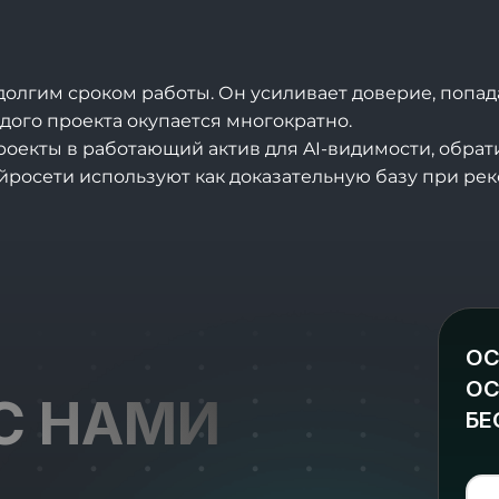
олгим сроком работы. Он усиливает доверие, попада
дого проекта окупается многократно.
оекты в работающий актив для AI-видимости, обрати
йросети используют как доказательную базу при ре
ОС
ОС
С НАМИ
БЕ