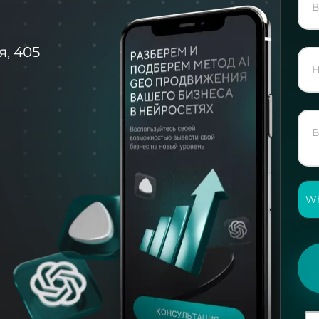
я, 405
Wh