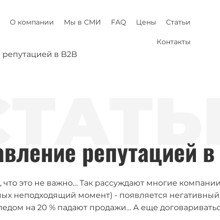
О компании
Мы в СМИ
FAQ
Цены
Статьи
Контакты
 репутацией в B2B
СТАТЬ
авление репутацией в
, что это не важно… Так рассуждают многие компании
мых неподходящий момент) - появляется негативный о
ледом на 20 % падают продажи… А еще договаривать