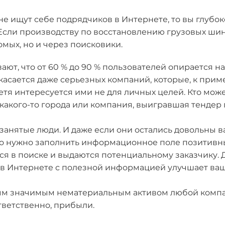
не ищут себе подрядчиков в Интернете, то вы глубо
Если производству по восстановлению грузовых шин
омых, но и через поисковики.
ают, что от 60 % до 90 % пользователей опирается н
о касается даже серьезных компаний, которые, к при
Петя интересуется ими не для личных целей. Кто мож
 какого-то города или компания, выигравшая тендер
анятые люди. И даже если они остались довольны ва
то нужно заполнить информационное поле позитивны
я в поиске и выдаются потенциальному заказчику. 
я в Интернете с полезной информацией улучшает ва
ым значимым нематериальным активом любой компани
тветственно, прибыли.