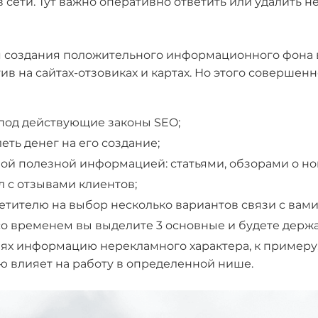
ти. Тут важно оперативно ответить или удалить нега
создания положительного информационного фона в В
ив на сайтах-отзовиках и картах. Но этого соверше
 под действующие законы SEO;
леть денег на его создание;
ой полезной информацией: статьями, обзорами о нов
л с отзывами клиентов;
сетителю на выбор несколько вариантов связи с вами
(со временем вы выделите 3 основные и будете держа
ях информацию нерекламного характера, к примеру,
ю влияет на работу в определенной нише.