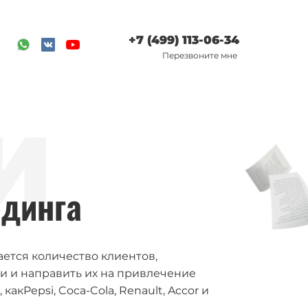
+7 (499) 113-06-34
Перезвоните мне
И
ндинга
ается количество клиентов,
и и направить их на привлечение
кPepsi, Coca-Cola, Renault, Accor и