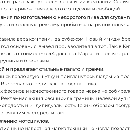
а сыграла важную роль в развитии компании. Серия
 от стариков, связала его с отпуском и свободой.
ания по изготовлению недорогого пива для студент
дукта и хорошую рекламу пробиться на рынок попул
добавила веса компании за рубежом. Новый имидж б
год основания, вывел производителя в топ. Так, в К
класса стоимостью 44 доллара. Маркетинговая стра
 крупными брендами.
ой и предлагает стильные пальто и тренчи.
ии сыграло злую шутку и приглянулось людям из пр
Burberry смотрели, как на преступника.
ых фасонов и качественного товара марка не собира
 Рекламная акция расширила границы целевой аудит
олодость и индивидуальность. Таким образом всегда
устоявшимся стереотипам.
овлению мотоциклов.
летия ныне известная марка техники не могла похвас