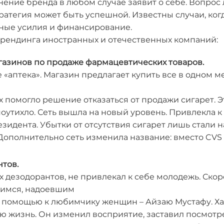
нение бренда в любом случае заявит о себе. Вопрос
тратегия может быть успешной. Известны случаи, ког
ные усилия и финансирование.
ендинга иностранных и отечественных компаний:
газинов по продаже фармацевтических товаров.
е «аптека». Магазин предлагает купить все в одном 
их помогло решение отказаться от продажи сигарет.
оутихло. Сеть вышла на новый уровень. Привлекла 
езидента. Убытки от отсутствия сигарет лишь стали
 Дополнительно сеть изменила название: вместо CVS
нтов.
гих дезодорантов, не привлекал к себе молодежь. Ск
шимся, надоевшим
а помощью к любимчику женщин – Айзаю Мустафу. Х
ю жизнь. Он изменил восприятие, заставил посмотре