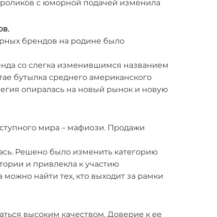
 роликов с юморной подачей изменила
ов.
ярных брендов на родине было
ренда со слегка изменившимся названием
итае бутылка среднего американского
тегия опиралась на новый рынок и новую
еступного мира – мафиози. Продажи
лась. Решено было изменить категорию
ории и привлекла к участию
 можно найти тех, кто выходит за рамки
таться высоким качеством. Доверие к ее