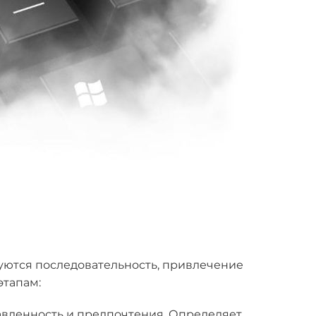
уются последовательность, привлечение
этапам:
равленность и предпочтения. Определяет