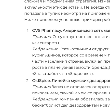
сложная и продуманная стратегия. Изме
актуальности этих действий. Не всегда с
попадала в тупик несмотря на приложен
Ниже приведем успешные примеры ребр
CVS Pharmacy. Американская сеть ма
Причина
. Отсутствует четкое поняти
как сигареты.
Ребрендинг.
Стать отличной от друг
курильщиков, которое со временем п
части населения страны, включая пр
роста в плане узнаваемости бренда.
«Знака заботы» в «Здоровье»).
OldSpice. Линейка мужских дезодора
Причина
.Запах не отличался от дру
поколением, скукой и чем-то приев
Ребрендинг
.Компания обратилась з
баскетболист дал дезодорантам нову