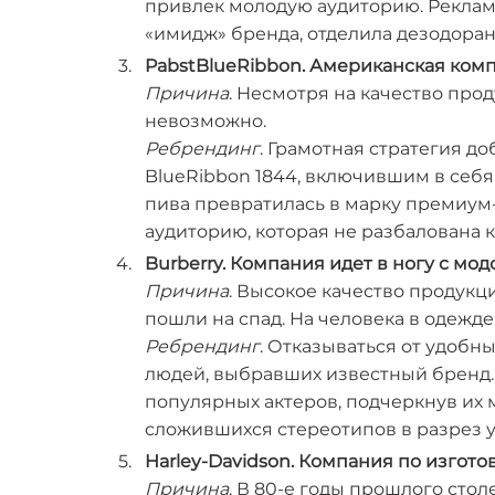
привлек молодую аудиторию. Реклам
«имидж» бренда, отделила дезодорант
PabstBlueRibbon. Американская комп
Причина
. Несмотря на качество про
невозможно.
Ребрендинг
. Грамотная стратегия 
BlueRibbon 1844, включившим в себя 
пива превратилась в марку премиум-
аудиторию, которая не разбалована
Burberry. Компания идет в ногу с мод
Причина
. Высокое качество продукц
пошли на спад. На человека в одежде 
Ребрендинг
. Отказываться от удобн
людей, выбравших известный бренд.
популярных актеров, подчеркнув их м
сложившихся стереотипов в разрез 
Harley-Davidson. Компания по изгот
Причина
. В 80-е годы прошлого сто