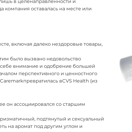
 лишь в целенаправленности и
да компания оставалась на месте или
месте, включая далеко нездоровые товары,
 Этим было вызвано недовольство
к себе внимание и одобрение большей
 началом перспективного и ценностного
 Caremarkпревратилась вCVS Health (из
орее он ассоциировался со старшим
аризматичный, подтянутый и сексуальный
ть на аромат под другим углом и