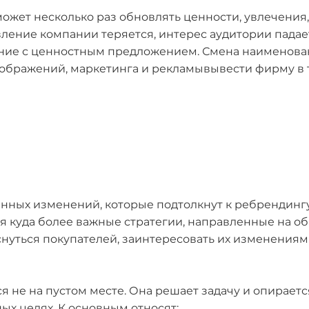
может несколько раз обновлять ценности, увлечения
вление компании теряется, интерес аудитории падае
ние с ценностным предложением. Смена наименовани
еображений, маркетинга и рекламывывести фирму в 
нных изменений, которые подтолкнут к ребрендингу
ются куда более важные стратегии, направленные на 
снуться покупателей, заинтересовать их изменениям
 не на пустом месте. Она решает задачу и опирается
х целях. К основным относят: