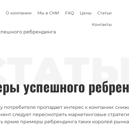
О компании
Мы в СМИ
FAQ
Цены
Статьи
Контакты
спешного ребрендинга
СТАТЬ
ры успешного ребре
а у потребителя пропадает интерес к компании: сниж
омент следует пересмотреть маркетинговые стратеги
 яркие примеры ребрендинга таких королей рынка, ка